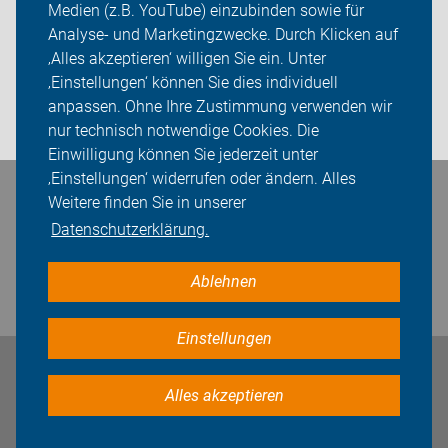
Medien (z.B. YouTube) einzubinden sowie für
Analyse- und Marketingzwecke. Durch Klicken auf
Sei dabei
‚Alles akzeptieren‘ willigen Sie ein. Unter
Presse
‚Einstellungen‘ können Sie dies individuell
anpassen. Ohne Ihre Zustimmung verwenden wir
Login
nur technisch notwendige Cookies. Die
Einwilligung können Sie jederzeit unter
‚Einstellungen‘ widerrufen oder ändern. Alles
Bleiben Sie in Kontakt
Weitere finden Sie in unserer
Datenschutzerklärung.
Ablehnen
Einstellungen
Impressum
Datenschutz
Cookie-Einstellungen
Alles akzeptieren