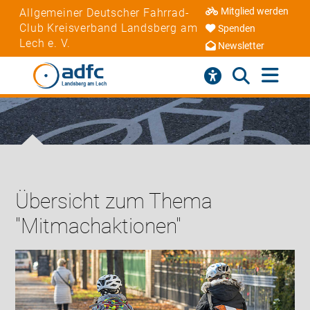
Mitglied werden
Allgemeiner Deutscher Fahrrad-
Club Kreisverband Landsberg am
Spenden
Lech e. V.
Newsletter
Übersicht zum Thema
"Mitmachaktionen"