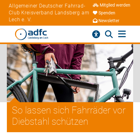
Mitglied werden
Allgemeiner Deutscher Fahrrad-
Club Kreisverband Landsberg am
Spenden
Lech e. V.
Newsletter
So lassen sich Fahrräder vor
Diebstahl schützen